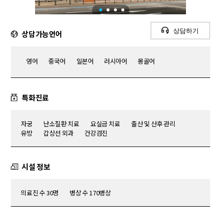
상담하기
상담가능언어
영어
중국어
일본어
러시아어
몽골어
특화진료
자궁
난소질환 치료
요실금 치료
출산 및 산후 관리
유방
갑상선 외과
건강검진
시설 정보
의료진 수 30명
병상 수 170병상