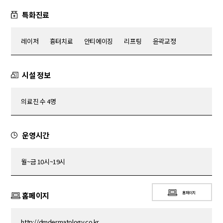
특화진료
레이저
흉터치료
안티에이징
리프팅
윤곽교정
시설 정보
의료진 수 4명
운영시간
월~금 10시~19시
홈페이지
홈페이지
http://dmdermatology.co.kr