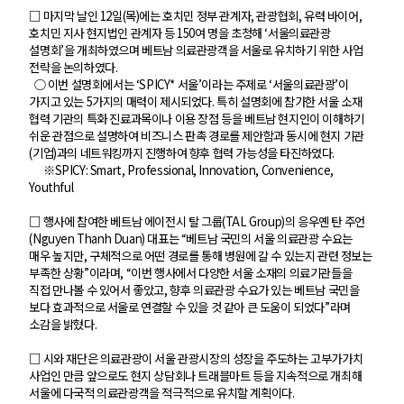
□ 마지막 날인 12일(목)에는 호치민 정부 관계자, 관광협회, 유력 바이어,
호치민 지사 현지법인 관계자 등 150여 명을 초청해 ‘서울의료관광
설명회’을 개최하였으며 베트남 의료관광객을 서울로 유치하기 위한 사업
전략을 논의하였다.
○ 이번 설명회에서는 ‘SPICY* 서울’이라는 주제로 ‘서울의료관광’이
가지고 있는 5가지의 매력이 제시되었다. 특히 설명회에 참가한 서울 소재
협력 기관의 특화 진료과목이나 이용 장점 등을 베트남 현지인이 이해하기
쉬운 관점으로 설명하여 비즈니스 판촉 경로를 제안함과 동시에 현지 기관
(기업)과의 네트워킹까지 진행하여 향후 협력 가능성을 타진하였다.
※SPICY: Smart, Professional, Innovation, Convenience,
Youthful
□ 행사에 참여한 베트남 에이전시 탈 그룹(TAL Group)의 응우옌 탄 주언
(Nguyen Thanh Duan) 대표는 “베트남 국민의 서울 의료관광 수요는
매우 높지만, 구체적으로 어떤 경로를 통해 병원에 갈 수 있는지 관련 정보는
부족한 상황”이라며, “이번 행사에서 다양한 서울 소재의 의료기관들을
직접 만나볼 수 있어서 좋았고, 향후 의료관광 수요가 있는 베트남 국민을
보다 효과적으로 서울로 연결할 수 있을 것 같아 큰 도움이 되었다”라며
소감을 밝혔다.
□ 시와 재단은 의료관광이 서울 관광시장의 성장을 주도하는 고부가가치
사업인 만큼 앞으로도 현지 상담회나 트래블마트 등을 지속적으로 개최해
서울에 다국적 의료관광객을 적극적으로 유치할 계획이다.