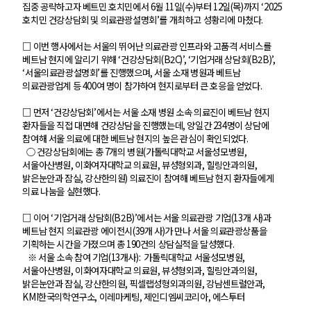
집중 공략하고자 베트민 호치민에서 6월 11일(수)부터 12일(목)까지 ‘2025
호치민 건강상담회 및 의료관광설명회’를 개최하고 성황리에 마쳤다.
□ 이번 행사에서는 서울의 뛰어난 의료관광 인프라와 고품격 서비스를
베트남 현지에 알리기 위해 ‘건강상담회(B2C)’, ‘기업거래 상담회(B2B)’,
‘서울의료관광설명회’를 진행했으며, 서울 소재 병원과 베트남
의료관광업계 등 400여 명이 참가하여 현지로부터 큰 호응을 얻었다.
□ 먼저 ‘건강상담회’에서는 서울 소재 병원 소속 의료진이 베트남 현지
환자들을 직접 대면해 건강상담을 진행했는데, 양일간 234명이 상담에
참여해 서울 의료에 대한 베트남 현지의 높은 관심이 확인되었다.
○ 건강상담회에는 총 7개의 병원(가톨릭대학교 서울성모병원,
서울아산병원, 이화여자대학교 의료원, 뷰성형외과, 힐링안과의원,
밝은눈안과 잠실, 강산한의원) 의료진이 참여해 베트남 현지 환자들에게
의료 나눔을 실현했다.
□ 이어 ‘기업거래 상담회(B2B)’에서는 서울 의료관광 기업(13개 사)과
베트남 현지 의료관광 에이전시(39개 사)가 만나 서울 의료관광상품을
기획하는 시간을 가졌으며 총 190건의 상담실적을 달성했다.
※ 서울 소속 참여 기업(13개사): 가톨릭대학교 서울성모병원,
서울아산병원, 이화여자대학교 의료원, 뷰성형외과, 힐링안과의원,
밝은눈안과 잠실, 강산한의원, 픽셀랩성형외과의원, 강남센트럴안과,
KMI한국의학연구소, 이레마케팅, 제인디엠씨코리아, 에스투터