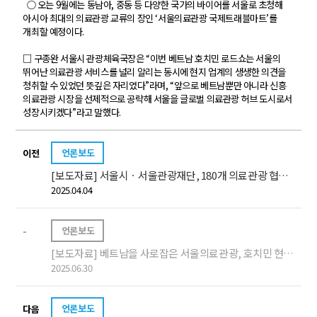
○ 오는 9월에는 동남아, 중동 등 다양한 국가의 바이어를 서울로 초청해
아시아 최대의 의료관광 교류의 장인 ‘서울의료관광 국제트래블마트’를
개최할 예정이다.
□ 구종완 서울시 관광체육국장은 “이번 베트남 호치민 로드쇼는 서울의
뛰어난 의료관광 서비스를 널리 알리는 동시에 현지 업계의 생생한 의견을
청취할 수 있었던 뜻깊은 자리였다”라며, “앞으로 베트남뿐만 아니라 신흥
의료관광 시장을 선제적으로 공략해 서울을 글로벌 의료관광 허브 도시로서
성장시키겠다”라고 말했다.
언론보도
이전
[보도자료] 서울시ㆍ서울관광재단, 180개 의료관광 협력기관과 손잡고 글로벌 의료관광 중심지로 도약
2025.04.04
언론보도
-
[보도자료] 베트남을 사로잡은 서울의료관광, 호치민 현지 로드쇼 성료
2025.06.30
언론보도
다음