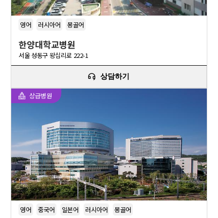
영어
러시아어
몽골어
한양대학교병원
서울 성동구 왕십리로 222-1
상담하기
상급병원
영어
중국어
일본어
러시아어
몽골어