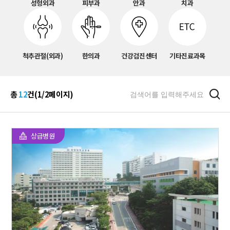
성형외과
피부과
안과
치과
척추관절(외과)
한의과
건강검진센터
기타진료과목
총
12
건(1/2페이지)
상급병원